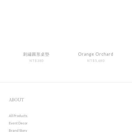
刺繡圓形桌墊
Orange Orchard
NT$380
NT$5,680
ABOUT
All Products
Event Decor
Brand Story