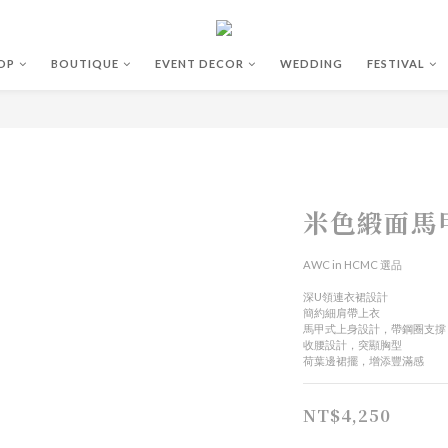
OP
BOUTIQUE
EVENT DECOR
WEDDING
FESTIVAL
米色緞面馬
AWC in HCMC 選品
深U領連衣裙設計
簡約細肩帶上衣
馬甲式上身設計，帶鋼圈支撐
收腰設計，突顯胸型
荷葉邊裙擺，增添豐滿感
NT$4,250