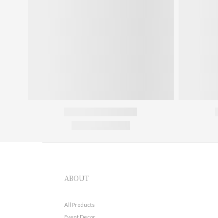
ABOUT
All Products
Event Decor