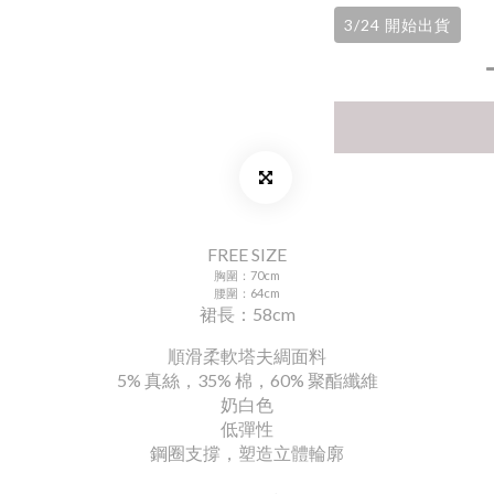
3/24 開始出貨
FREE SIZE
胸圍：70cm
腰圍：64cm
裙長：58cm
順滑柔軟塔夫綢面料
5% 真絲，35% 棉，60% 聚酯纖維
奶白色
低彈性
鋼圈支撐，塑造立體輪廓