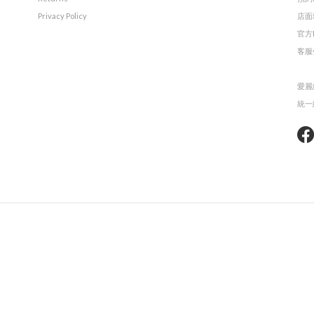
Privacy Policy
店面
官方L
客服信
愛麗
統一編