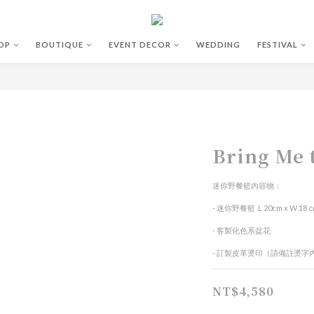
OP
BOUTIQUE
EVENT DECOR
WEDDING
FESTIVAL
Bring Me 
迷你野餐籃內容物：
- 迷你野餐籃  L 20cm x W 18 c
- 客製化色系盆花
- 訂製皮革燙印（請備註燙字
NT$4,580