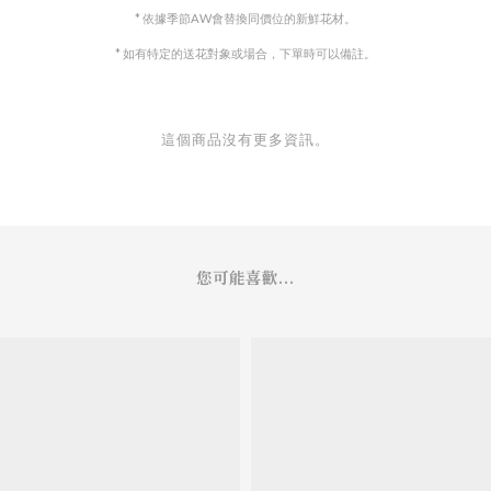
* 依據季節AW會替換同價位的新鮮花材。
* 如有特定的送花對象或場合，下單時可以備註。
這個商品沒有更多資訊。
您可能喜歡...