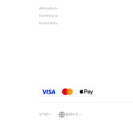
All Products
Event Decor
Brand Story
$
TWD
繁體中文