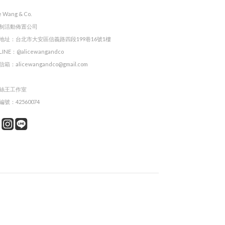
e Wang & Co.
制活動佈置公司
地址：台北市大安區信義路四段199巷16號1樓
INE：@alicewangandco
箱：alicewangandco@gmail.com
絲王工作室
號：42560074