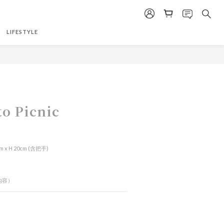
LIFESTYLE
to Picnic
m x H 20cm (含把手)
內容）