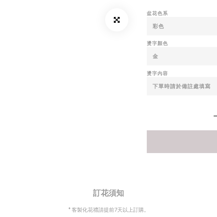
盆花色系
燙字顏色
燙字內容
訂花須知
* 客製化花禮請提前7天以上訂購。